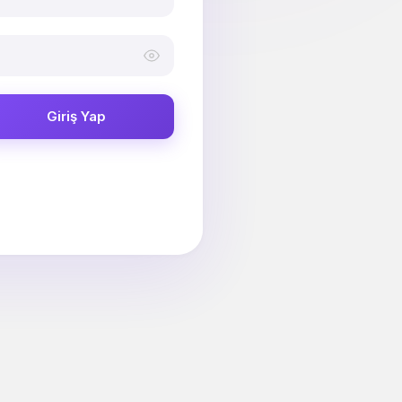
Giriş Yap