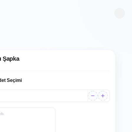
u Şapka
det Seçimi