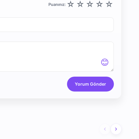
☆
☆
☆
☆
☆
Puanınız:
😊
Yorum Gönder