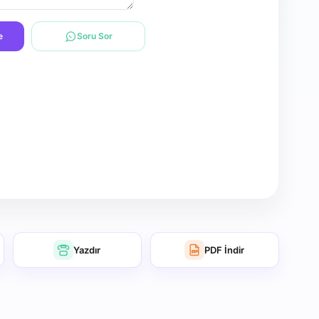
e
Soru Sor
Yazdır
PDF İndir