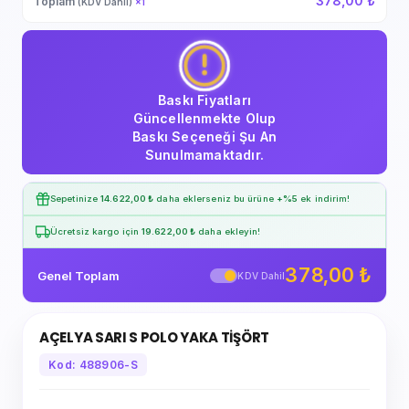
378,00 ₺
Toplam
(KDV Dahil)
×
1
Baskı Fiyatları
Güncellenmekte Olup
Baskı Seçeneği Şu An
Sunulmamaktadır.
Sepetinize
14.622,00 ₺
daha eklerseniz bu ürüne
+%5
ek indirim!
Ücretsiz kargo için
19.622,00 ₺
daha ekleyin!
378,00 ₺
Genel Toplam
KDV Dahil
AÇELYA SARI S POLO YAKA TİŞÖRT
Kod: 488906-S