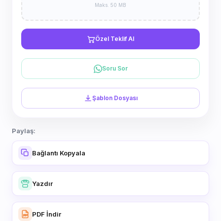
Maks. 50 MB
Özel Teklif Al
Soru Sor
Şablon Dosyası
Paylaş:
Bağlantı Kopyala
Yazdır
PDF İndir