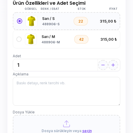
Ürün Özellikleri ve Adet Seçimi
GÖRSEL
RENK / EBAT
STOK
FIYAT
Sarı / S
315,00 ₺
22
488906-S
Sarı / M
315,00 ₺
42
488906-M
Adet
Açıklama
Dosya Yükle
Dosya sürükleyin veya
seçin