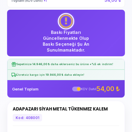
54,00 ₺
Toplam
(KDV Dahil)
×
1
Baskı Fiyatları
Güncellenmekte Olup
Baskı Seçeneği Şu An
Sunulmamaktadır.
Sepetinize
14.946,00 ₺
daha eklerseniz bu ürüne
+%5
ek indirim!
Ücretsiz kargo için
19.946,00 ₺
daha ekleyin!
54,00 ₺
Genel Toplam
KDV Dahil
ADAPAZARI SİYAH METAL TÜKENMEZ KALEM
Kod: 408001