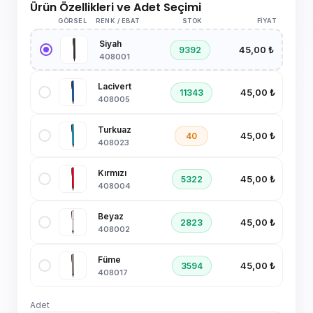
Ürün Özellikleri ve Adet Seçimi
GÖRSEL
RENK / EBAT
STOK
FIYAT
Siyah
45,00 ₺
9392
408001
Lacivert
45,00 ₺
11343
408005
Turkuaz
45,00 ₺
40
408023
Kırmızı
45,00 ₺
5322
408004
Beyaz
45,00 ₺
2823
408002
Füme
45,00 ₺
3594
408017
Adet