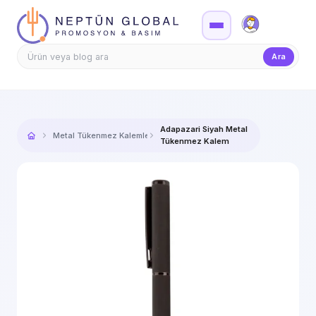
Firma Girişi
Teklif
Ara
Adapazari Siyah Metal
Metal Tükenmez Kalemler
Tükenmez Kalem