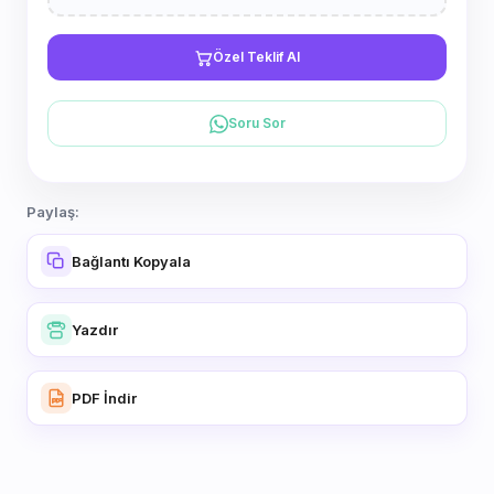
Özel Teklif Al
Soru Sor
Paylaş:
Bağlantı Kopyala
Yazdır
PDF İndir