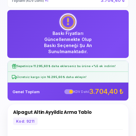
3.704,40 ₺
Toplam
(KDV Dahil)
×
1
Baskı Fiyatları
Güncellenmekte Olup
Baskı Seçeneği Şu An
Sunulmamaktadır.
Sepetinize
11.295,60 ₺
daha eklerseniz bu ürüne
+%5
ek indirim!
Ücretsiz kargo için
16.295,60 ₺
daha ekleyin!
3.704,40 ₺
Genel Toplam
KDV Dahil
Alpagut Altin Ayyildiz Arma Tablo
Kod: 9211