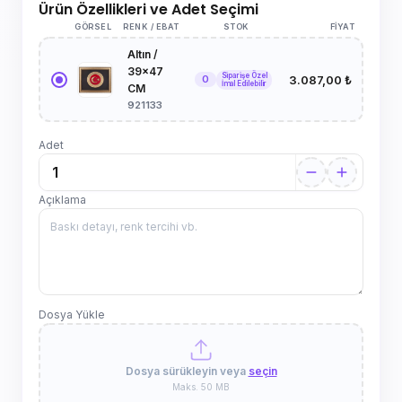
Ürün Özellikleri ve Adet Seçimi
GÖRSEL
RENK / EBAT
STOK
FIYAT
Altın /
39x47
Siparişe Özel
3.087,00 ₺
0
İmal Edilebilir
CM
921133
Adet
Açıklama
Dosya Yükle
Dosya sürükleyin veya
seçin
Maks. 50 MB