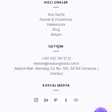
HIZLI LINKLER
Ana Sayfa
Hizmet & Ürünlerimiz
Hakkımızda
Blog
İletişim
İLETIŞIM
+90 532 781 51 12
iletisim@neptunglobal.com.tr
Atatürk Mah. Alemdağ Cd. No: 140, 34764 Ümraniye /
İstanbul
SOSYAL MEDYA
KATALOG