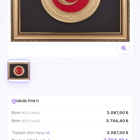
ÜRÜN FIYATI
3.087,00 ₺
Birim
(KDV Hariç)
3.704,40 ₺
Birim
(KDV Dahil)
3.087,00 ₺
Toplam
(KDV Hariç)
×
1