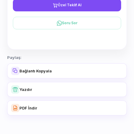
Özel Teklif Al
Soru Sor
Paylaş:
Bağlantı Kopyala
Yazdır
PDF İndir