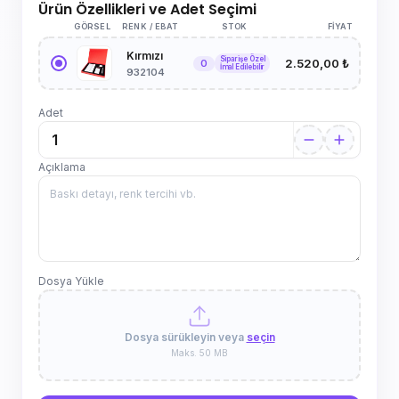
Ürün Özellikleri ve Adet Seçimi
GÖRSEL
RENK / EBAT
STOK
FIYAT
Kırmızı
Siparişe Özel
2.520,00 ₺
0
İmal Edilebilir
932104
Adet
Açıklama
Dosya Yükle
Dosya sürükleyin veya
seçin
Maks. 50 MB