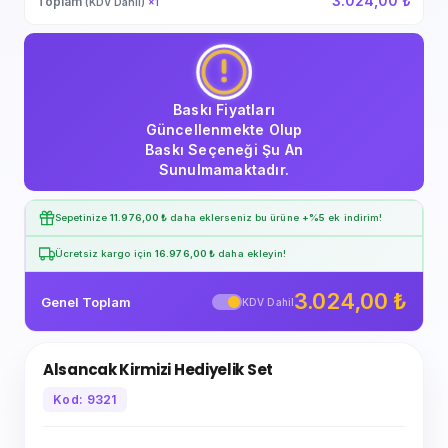
3.024,00 ₺
Toplam
(KDV Dahil)
×
1
Baskı Fiyatları
Güncellenmekte Olup
Baskı Seçeneği Şu An
Sunulmamaktadır.
Sepetinize
11.976,00 ₺
daha eklerseniz bu ürüne
+%5
ek indirim!
Ücretsiz kargo için
16.976,00 ₺
daha ekleyin!
3.024,00 ₺
Genel Toplam
KDV Dahil
Alsancak Kirmizi Hediyelik Set
Kod: 9321