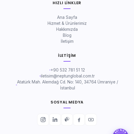
HIZLI LINKLER
Ana Sayfa
Hizmet & Ürünlerimiz
Hakkımızda
Blog
İletişim
İLETIŞIM
+90 532 781 51 12
iletisim@neptunglobal.com.tr
Atatürk Mah. Alemdağ Cd. No: 140, 34764 Ümraniye /
İstanbul
SOSYAL MEDYA
KATALOG