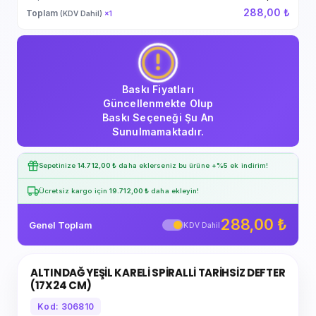
288,00 ₺
Toplam
(KDV Dahil)
×
1
Baskı Fiyatları
Güncellenmekte Olup
Baskı Seçeneği Şu An
Sunulmamaktadır.
Sepetinize
14.712,00 ₺
daha eklerseniz bu ürüne
+%5
ek indirim!
Ücretsiz kargo için
19.712,00 ₺
daha ekleyin!
288,00 ₺
Genel Toplam
KDV Dahil
ALTINDAĞ YEŞİL KARELİ SPİRALLİ TARİHSİZ DEFTER
(17X24 CM)
Kod: 306810