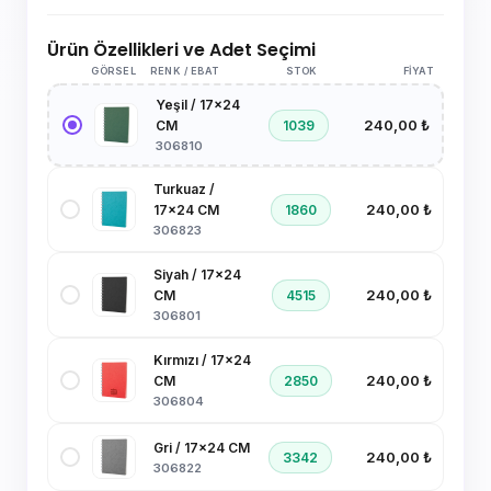
Ürün Özellikleri ve Adet Seçimi
GÖRSEL
RENK / EBAT
STOK
FIYAT
Yeşil / 17x24
240,00 ₺
1039
CM
306810
Turkuaz /
240,00 ₺
1860
17x24 CM
306823
Siyah / 17x24
240,00 ₺
4515
CM
306801
Kırmızı / 17x24
240,00 ₺
2850
CM
306804
Gri / 17x24 CM
240,00 ₺
3342
306822