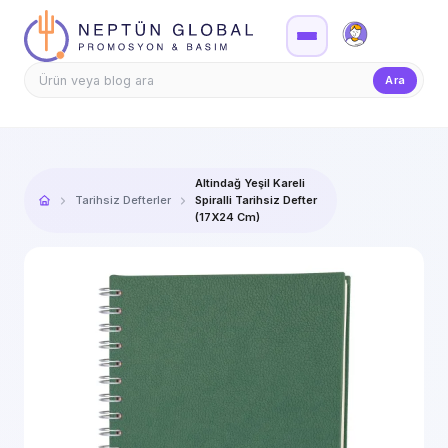
Firma Girişi
Teklif
Ara
Altindağ Yeşil Kareli
Tarihsiz Defterler
Spiralli Tarihsiz Defter
(17X24 Cm)