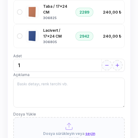
Taba / 17x24
240,00 ₺
2289
CM
306825
Lacivert /
240,00 ₺
2942
17x24 CM
306805
Adet
Açıklama
Dosya Yükle
Dosya sürükleyin veya
seçin