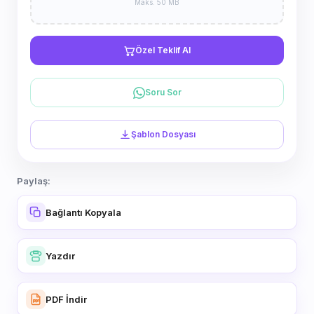
Maks. 50 MB
Özel Teklif Al
Soru Sor
Şablon Dosyası
Paylaş:
Bağlantı Kopyala
Yazdır
PDF İndir