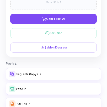
Maks. 50 MB
Özel Teklif Al
Soru Sor
Şablon Dosyası
Paylaş:
Bağlantı Kopyala
Yazdır
PDF İndir