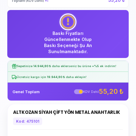
55,20 ₺
Toplam
(KDV Dahil)
×
1
Baskı Fiyatları
Güncellenmekte Olup
Baskı Seçeneği Şu An
Sunulmamaktadır.
Sepetinize
14.944,80 ₺
daha eklerseniz bu ürüne
+%5
ek indirim!
Ücretsiz kargo için
19.944,80 ₺
daha ekleyin!
55,20 ₺
Genel Toplam
KDV Dahil
ALTKOZAN SİYAH ÇİFT YÖN METAL ANAHTARLIK
Kod: 475101