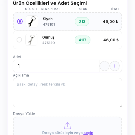
Ürün Özellikleri ve Adet Seçimi
GÖRSEL
RENK / EBAT
STOK
FIYAT
Siyah
46,00 ₺
213
475101
Gümüş
46,00 ₺
4117
475120
Adet
Açıklama
Dosya Yükle
Dosya sürükleyin veya
seçin