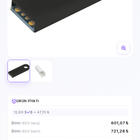
ÜRÜN FIYATI
12,60 $
×
1$ = 47,70 ₺
601,07 ₺
Birim
(KDV Hariç)
721,28 ₺
Birim
(KDV Dahil)