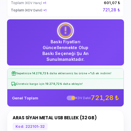
601,07 ₺
Toplam
(KDV Hariç)
×
1
721,28 ₺
Toplam
(KDV Dahil)
×
1
Baskı Fiyatları
Güncellenmekte Olup
Baskı Seçeneği Şu An
Sunulmamaktadır.
Sepetinize
14.278,72 ₺
daha eklerseniz bu ürüne
+%5
ek indirim!
Ücretsiz kargo için
19.278,72 ₺
daha ekleyin!
721,28 ₺
Genel Toplam
KDV Dahil
ARAS SİYAH METAL USB BELLEK (32 GB)
Kod: 222101-32