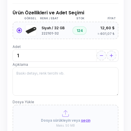
Ürün Özellikleri ve Adet Seçimi
GÖRSEL
RENK / EBAT
STOK
FIYAT
12,60 $
Siyah / 32 GB
124
222101-32
≈ 601,07 ₺
Adet
Açıklama
Dosya Yükle
Dosya sürükleyin veya
seçin
Maks. 50 MB