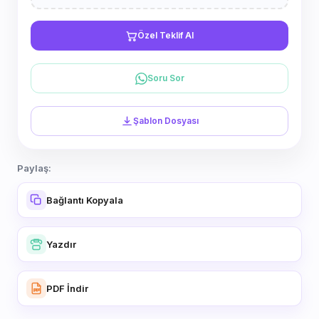
Özel Teklif Al
Soru Sor
Şablon Dosyası
Paylaş:
Bağlantı Kopyala
Yazdır
PDF İndir