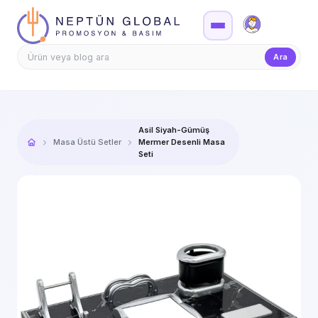
Firma Girişi
Teklif
Ara
Asil Siyah-Gümüş
Masa Üstü Setler
Mermer Desenli Masa
Seti