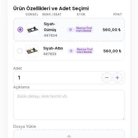
Ürün Özellikleri ve Adet Seçimi
GÖRSEL
RENK / EBAT
STOK
FIYAT
Siyah-
Siparişe Özel
560,00 ₺
0
Gümüş
İmal Edilebilir
487834
Siyah-Altın
Siparişe Özel
560,00 ₺
0
İmal Edilebilir
487833
Adet
Açıklama
Dosya Yükle