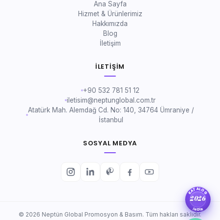
Ana Sayfa
Hizmet & Ürünlerimiz
Hakkımızda
Blog
İletişim
İLETIŞIM
+90 532 781 51 12
iletisim@neptunglobal.com.tr
Atatürk Mah. Alemdağ Cd. No: 140, 34764 Ümraniye /
İstanbul
SOSYAL MEDYA
KATALOG
2026
İNDİR
© 2026 Neptün Global Promosyon & Basım. Tüm hakları saklıdır.