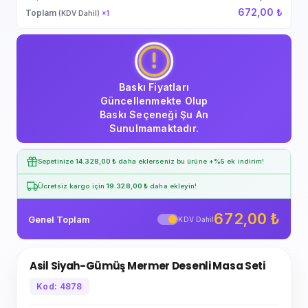
672,00 ₺
Toplam
(KDV Dahil)
×
1
Baskı Fiyatları
Güncellenmekte Olup
Baskı Seçeneği Şu An
Sunulmamaktadır.
Sepetinize
14.328,00 ₺
daha eklerseniz bu ürüne
+%5
ek indirim!
Ücretsiz kargo için
19.328,00 ₺
daha ekleyin!
672,00 ₺
Genel Toplam
KDV Dahil
Asil Siyah-Gümüş Mermer Desenli Masa Seti
Kod: 4878