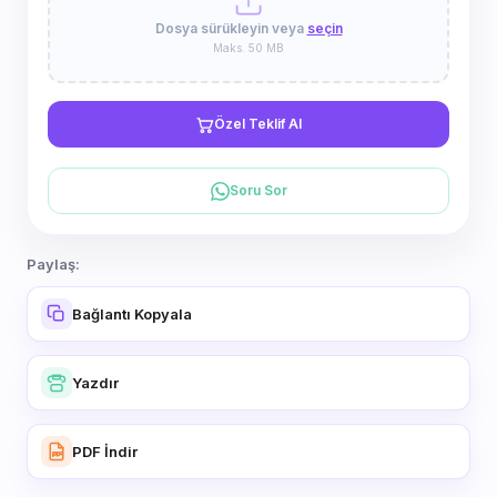
Dosya sürükleyin veya
seçin
Maks. 50 MB
Özel Teklif Al
Soru Sor
Paylaş:
Bağlantı Kopyala
Yazdır
PDF İndir