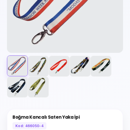
Boğma Kancalı Saten Yaka İpi
Kod: 466050-4