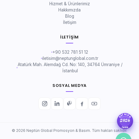
Hizmet & Ürünlerimiz
Hakkımızda
Blog
İletişim
İLETIŞIM
+90 532 781 51 12
iletisim@neptunglobal.com.tr
Atatürk Mah. Alemdağ Cd. No: 140, 34764 Ümraniye /
İstanbul
SOSYAL MEDYA
KATALOG
2026
İNDİR
© 2026 Neptün Global Promosyon & Basım. Tüm hakları saklıdır.