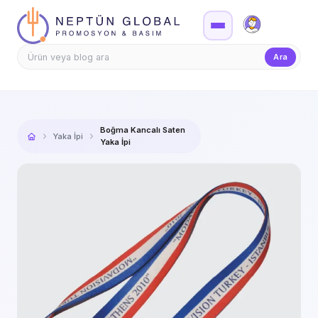
Firma Girişi
Teklif
Ara
Boğma Kancalı Saten
Yaka İpi
Yaka İpi