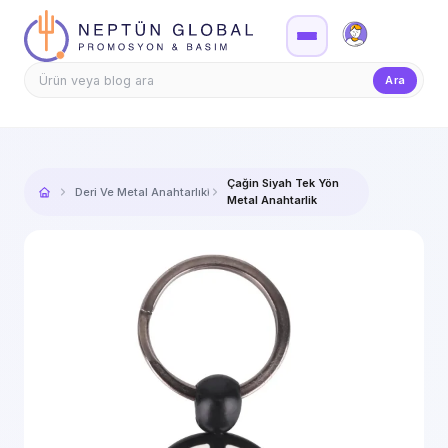
Firma Girişi
Teklif
Ara
Çağin Siyah Tek Yön
Deri Ve Metal Anahtarlıklar
Metal Anahtarlik