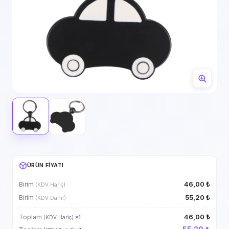
ÜRÜN FIYATI
46,00 ₺
Birim
(KDV Hariç)
55,20 ₺
Birim
(KDV Dahil)
46,00 ₺
Toplam
(KDV Hariç)
×
1