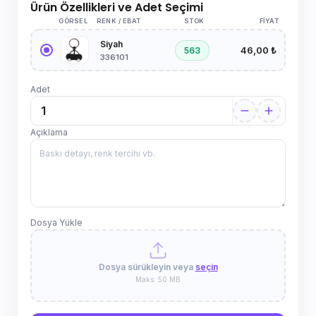
Ürün Özellikleri ve Adet Seçimi
GÖRSEL
RENK / EBAT
STOK
FIYAT
Siyah
46,00 ₺
563
336101
Adet
Açıklama
Dosya Yükle
Dosya sürükleyin veya
seçin
Maks. 50 MB