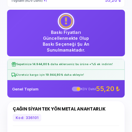
55,20 ₺
Toplam
(KDV Dahil)
×
1
Baskı Fiyatları
Güncellenmekte Olup
Baskı Seçeneği Şu An
Sunulmamaktadır.
Sepetinize
14.944,80 ₺
daha eklerseniz bu ürüne
+%5
ek indirim!
Ücretsiz kargo için
19.944,80 ₺
daha ekleyin!
55,20 ₺
Genel Toplam
KDV Dahil
ÇAĞIN SİYAH TEK YÖN METAL ANAHTARLIK
Kod: 336101