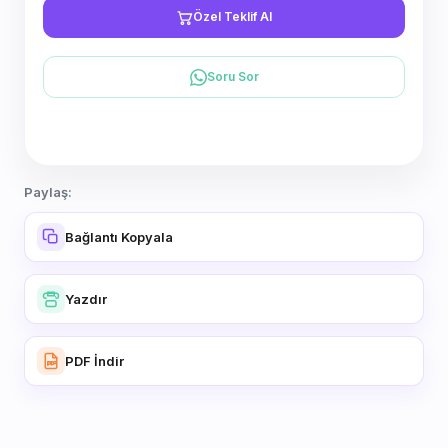
Özel Teklif Al
Soru Sor
Paylaş:
Bağlantı Kopyala
Yazdır
PDF İndir