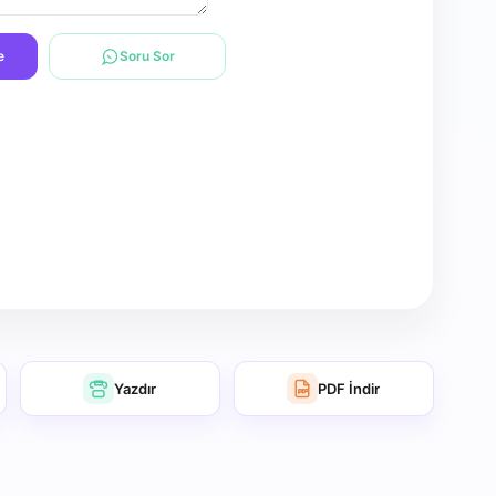
e
Soru Sor
Yazdır
PDF İndir