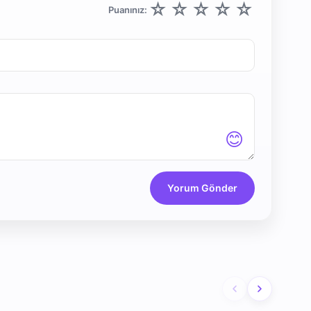
☆
☆
☆
☆
☆
Puanınız:
😊
Yorum Gönder