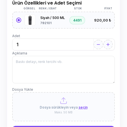
Ürün Özellikleri ve Adet Seçimi
GÖRSEL
RENK / EBAT
STOK
FIYAT
Siyah / 500 ML
920,00 ₺
4491
792101
Adet
Açıklama
Dosya Yükle
Dosya sürükleyin veya
seçin
Maks. 50 MB