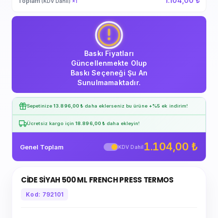
1.104,00 ₺
Toplam
(KDV Dahil)
×
1
Baskı Fiyatları
Güncellenmekte Olup
Baskı Seçeneği Şu An
Sunulmamaktadır.
Sepetinize
13.896,00 ₺
daha eklerseniz bu ürüne
+%5
ek indirim!
Ücretsiz kargo için
18.896,00 ₺
daha ekleyin!
1.104,00 ₺
Genel Toplam
KDV Dahil
CİDE SİYAH 500 ML FRENCH PRESS TERMOS
Kod: 792101