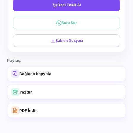
Özel Teklif Al
Soru Sor
Şablon Dosyası
Paylaş:
Bağlantı Kopyala
Yazdır
PDF İndir