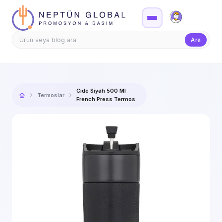
Firma Girişi
Teklif
Ara
Cide Siyah 500 Ml
Termoslar
French Press Termos