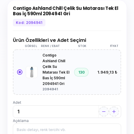
Contigo Ashland Chill Çelik Su Matarası Tek El
Bas İç 590ml 2094941 Gri
Kod: 2094941
Ürün Özellikleri ve Adet Seçimi
GÖRSEL
RENK / EBAT
STOK
FIYAT
Contigo
Ashland Chill
Çelik Su
1.949,13 ₺
130
Matarası Tek El
Bas İç 590ml
2094941 Gri
2094941
Adet
Açıklama