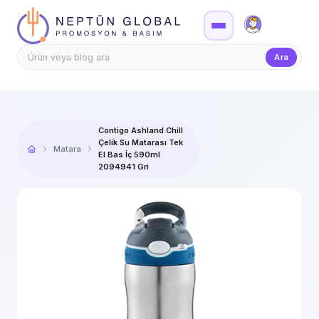
Firma Girişi
Teklif
Ara
Contigo Ashland Chill
Çelik Su Matarası Tek
Matara
El Bas İç 590ml
2094941 Gri