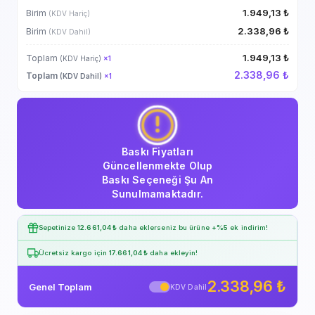
1.949,13 ₺
Birim
(KDV Hariç)
2.338,96 ₺
Birim
(KDV Dahil)
1.949,13 ₺
Toplam
(KDV Hariç)
×
1
2.338,96 ₺
Toplam
(KDV Dahil)
×
1
Baskı Fiyatları
Güncellenmekte Olup
Baskı Seçeneği Şu An
Sunulmamaktadır.
Sepetinize
12.661,04 ₺
daha eklerseniz bu ürüne
+%5
ek indirim!
Ücretsiz kargo için
17.661,04 ₺
daha ekleyin!
2.338,96 ₺
Genel Toplam
KDV Dahil