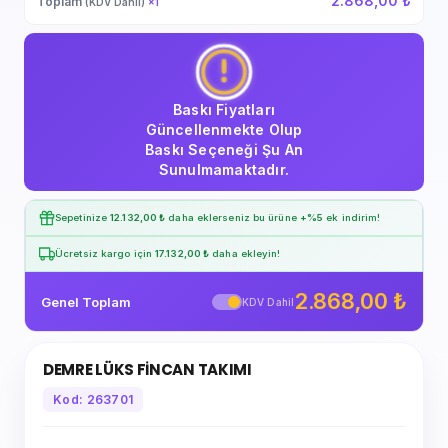
2.868,00 ₺
Toplam
(KDV Dahil)
×
1
Baskı Fiyatları
Güncellenmekte Olup
Baskı Seçeneği Şu An
Sunulmamaktadır.
Sepetinize
12.132,00 ₺
daha eklerseniz bu ürüne
+%5
ek indirim!
Ücretsiz kargo için
17.132,00 ₺
daha ekleyin!
2.868,00 ₺
Genel Toplam
KDV Dahil
DEMRE LÜKS FİNCAN TAKIMI
Kod: 263701