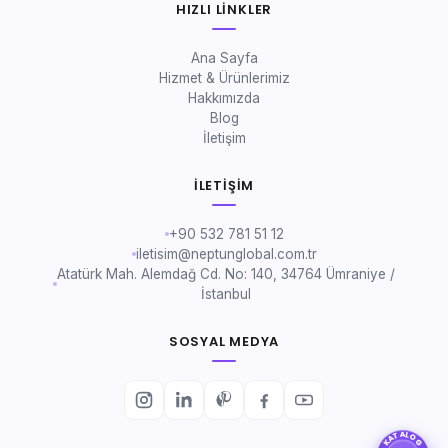
HIZLI LINKLER
Ana Sayfa
Hizmet & Ürünlerimiz
Hakkımızda
Blog
İletişim
İLETIŞIM
+90 532 781 51 12
iletisim@neptunglobal.com.tr
Atatürk Mah. Alemdağ Cd. No: 140, 34764 Ümraniye /
İstanbul
SOSYAL MEDYA
KATALOG