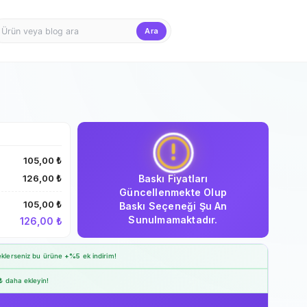
Ara
Firma Girişi
Teklif Sepet
105,00 ₺
Baskı Fiyatları
126,00 ₺
Güncellenmekte Olup
105,00 ₺
Baskı Seçeneği Şu An
Sunulmamaktadır.
126,00 ₺
klerseniz bu ürüne
+%5
ek indirim!
₺
daha ekleyin!