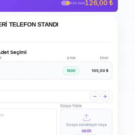
126,00 ₺
KDV Dahil
ERİ TELEFON STANDI
 Adet Seçimi
AT
STOK
FIYAT
105,00 ₺
1600
Dosya Yükle
Dosya sürükleyin veya
seçin