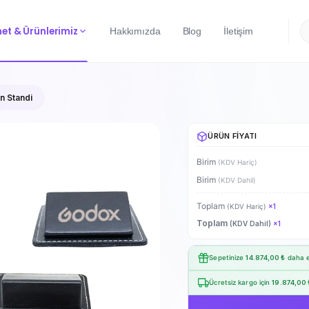
et & Ürünlerimiz
Hakkımızda
Blog
İletişim
n Standi
ÜRÜN FIYATI
Birim
(KDV Hariç)
Birim
(KDV Dahil)
Toplam
(KDV Hariç)
×
1
Toplam
(KDV Dahil)
×
1
Sepetinize
14.874,00 ₺
daha e
Ücretsiz kargo için
19.874,00 