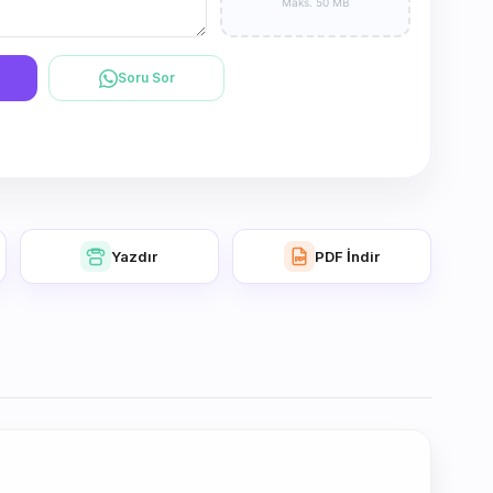
Maks. 50 MB
Soru Sor
Yazdır
PDF İndir