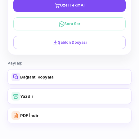
Özel Teklif Al
Soru Sor
Şablon Dosyası
Paylaş:
Bağlantı Kopyala
Yazdır
PDF İndir