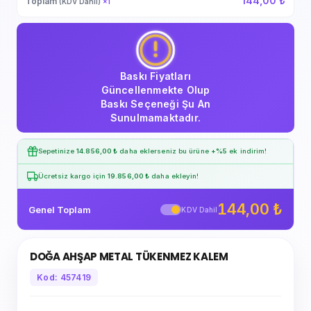
144,00 ₺
Toplam
(KDV Dahil)
×
1
Baskı Fiyatları
Güncellenmekte Olup
Baskı Seçeneği Şu An
Sunulmamaktadır.
Sepetinize
14.856,00 ₺
daha eklerseniz bu ürüne
+%5
ek indirim!
Ücretsiz kargo için
19.856,00 ₺
daha ekleyin!
144,00 ₺
Genel Toplam
KDV Dahil
DOĞA AHŞAP METAL TÜKENMEZ KALEM
Kod: 457419