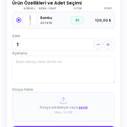
Ürün Özellikleri ve Adet Seçimi
GÖRSEL
RENK / EBAT
STOK
FIYAT
Bambu
120,00 ₺
91
457419
Adet
Açıklama
Dosya Yükle
Dosya sürükleyin veya
seçin
Maks. 50 MB