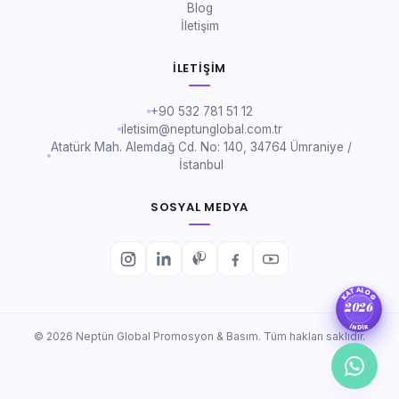
Blog
İletişim
İLETIŞIM
+90 532 781 51 12
iletisim@neptunglobal.com.tr
Atatürk Mah. Alemdağ Cd. No: 140, 34764 Ümraniye /
İstanbul
SOSYAL MEDYA
KATALOG
2026
İNDİR
© 2026 Neptün Global Promosyon & Basım. Tüm hakları saklıdır.