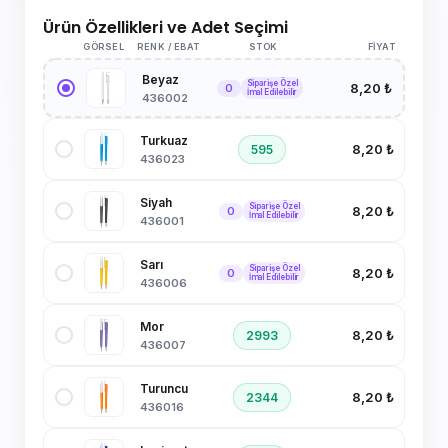
Ürün Özellikleri ve Adet Seçimi
GÖRSEL
RENK / EBAT
STOK
FIYAT
Beyaz
Siparişe Özel
8,20 ₺
0
İmal Edilebilir
436002
Turkuaz
8,20 ₺
595
436023
Siyah
Siparişe Özel
8,20 ₺
0
İmal Edilebilir
436001
Sarı
Siparişe Özel
8,20 ₺
0
İmal Edilebilir
436006
Mor
8,20 ₺
2993
436007
Turuncu
8,20 ₺
2344
436016