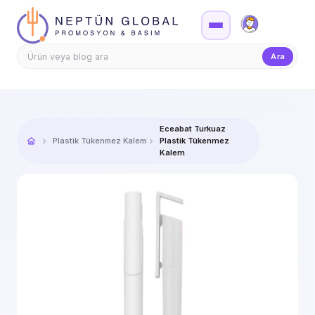
Firma Girişi
Teklif
Ara
Eceabat Turkuaz
Plastik Tükenmez Kalemler
Plastik Tükenmez
Kalem