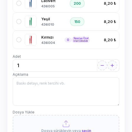
Lacivert
8,20 ₺
200
436005
Yeşil
8,20 ₺
150
436010
Kırmızı
Siparişe Özel
8,20 ₺
0
İmal Edilebilir
436004
Adet
Açıklama
Dosya Yükle
Dosya sürükleyin veya
seçin