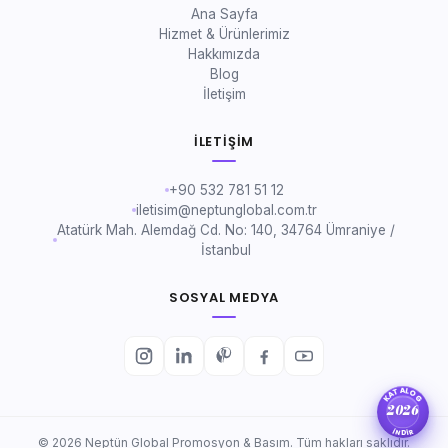
Ana Sayfa
Hizmet & Ürünlerimiz
Hakkımızda
Blog
İletişim
İLETIŞIM
+90 532 781 51 12
iletisim@neptunglobal.com.tr
Atatürk Mah. Alemdağ Cd. No: 140, 34764 Ümraniye /
İstanbul
SOSYAL MEDYA
KATALOG
2026
İNDİR
© 2026 Neptün Global Promosyon & Basım. Tüm hakları saklıdır.