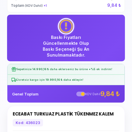
9,84 ₺
Toplam
(KDV Dahil)
×
1
Baskı Fiyatları
Güncellenmekte Olup
Baskı Seçeneği Şu An
Sunulmamaktadır.
Sepetinize
14.990,16 ₺
daha eklerseniz bu ürüne
+%5
ek indirim!
Ücretsiz kargo için
19.990,16 ₺
daha ekleyin!
9,84 ₺
Genel Toplam
KDV Dahil
ECEABAT TURKUAZ PLASTİK TÜKENMEZ KALEM
Kod: 436023