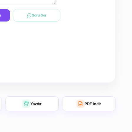
e
Soru Sor
Yazdır
PDF İndir