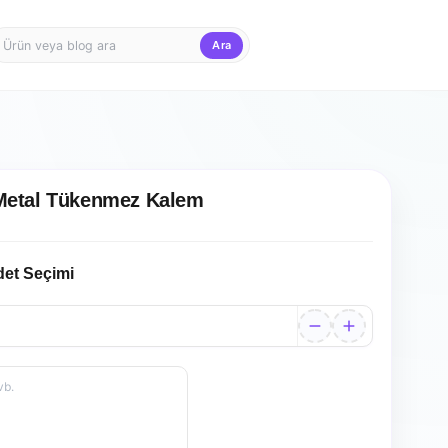
Ara
Firma Girişi
Teklif Sepet
 Metal Tükenmez Kalem
det Seçimi