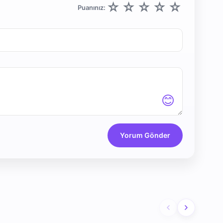
☆
☆
☆
☆
☆
Puanınız:
😊
Yorum Gönder