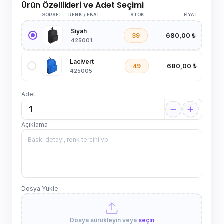
Ürün Özellikleri ve Adet Seçimi
GÖRSEL
RENK / EBAT
STOK
FIYAT
Siyah
680,00 ₺
39
425001
Lacivert
680,00 ₺
49
425005
Adet
Açıklama
Dosya Yükle
Dosya sürükleyin veya
seçin