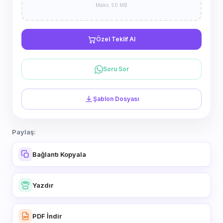
Maks. 50 MB
Özel Teklif Al
Soru Sor
Şablon Dosyası
Paylaş:
Bağlantı Kopyala
Yazdır
PDF İndir