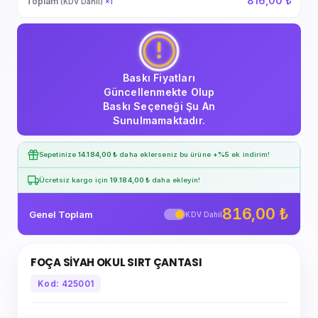
816,00 ₺
Toplam
(KDV Dahil)
×
1
Baskı Fiyatları
Güncellenmekte Olup
Baskı Seçeneği Şu An
Sunulmamaktadır.
Sepetinize
14.184,00 ₺
daha eklerseniz bu ürüne
+%5
ek indirim!
Ücretsiz kargo için
19.184,00 ₺
daha ekleyin!
816,00 ₺
Genel Toplam
KDV Dahil
FOÇA SİYAH OKUL SIRT ÇANTASI
Kod: 425001