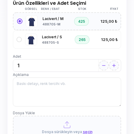
Ürün Özellikleri ve Adet Seçimi
GÖRSEL
RENK / EBAT
STOK
FIYAT
Lacivert / M
125,00 ₺
425
488705-M
Lacivert / S
125,00 ₺
265
488705-S
Adet
Açıklama
Dosya Yükle
Dosya sürükleyin veya
seçin