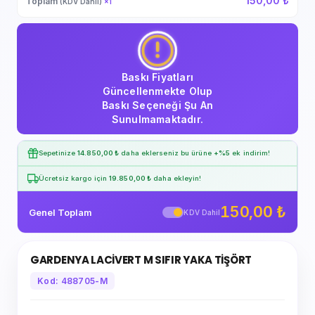
150,00 ₺
Toplam
(KDV Dahil)
×
1
Baskı Fiyatları
Güncellenmekte Olup
Baskı Seçeneği Şu An
Sunulmamaktadır.
Sepetinize
14.850,00 ₺
daha eklerseniz bu ürüne
+%5
ek indirim!
Ücretsiz kargo için
19.850,00 ₺
daha ekleyin!
150,00 ₺
Genel Toplam
KDV Dahil
GARDENYA LACİVERT M SIFIR YAKA TİŞÖRT
Kod: 488705-M