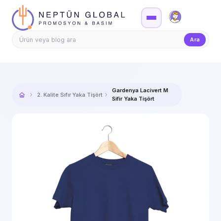
Firma Girişi
Teklif
Ara
Gardenya Lacivert M
2. Kalite Sıfır Yaka Tişört
Sifir Yaka Tişört