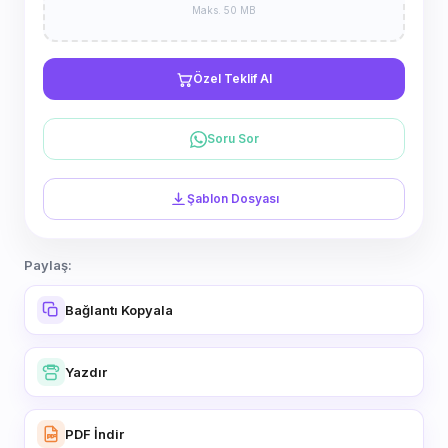
Maks. 50 MB
Özel Teklif Al
Soru Sor
Şablon Dosyası
Paylaş:
Bağlantı Kopyala
Yazdır
PDF İndir