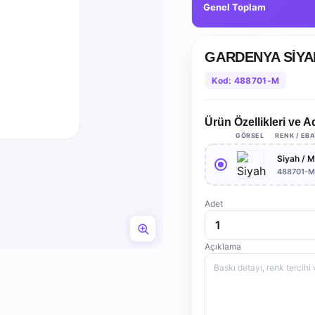
Genel Toplam
GARDENYA SİYAH
Kod: 488701-M
Ürün Özellikleri ve A
GÖRSEL
RENK / EB
Siyah / 
488701-
Adet
Açıklama