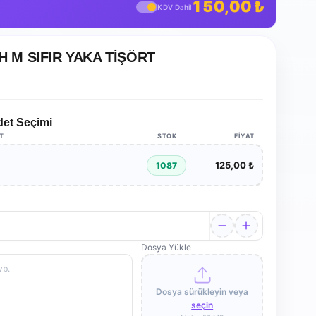
150,00 ₺
KDV Dahil
 M SIFIR YAKA TİŞÖRT
det Seçimi
AT
STOK
FIYAT
M
125,00 ₺
1087
M
Dosya Yükle
Dosya sürükleyin veya
seçin