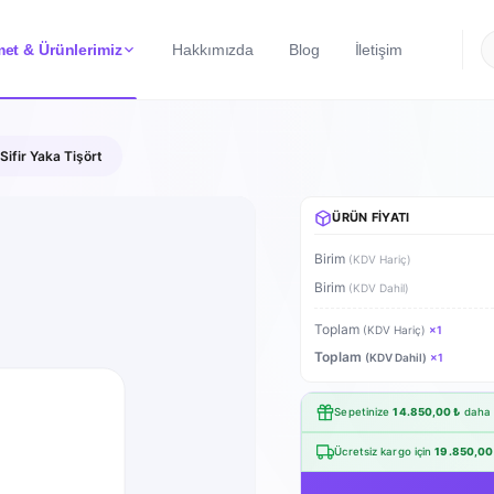
et & Ürünlerimiz
Hakkımızda
Blog
İletişim
ifir Yaka Tişört
ÜRÜN FIYATI
Birim
(KDV Hariç)
Birim
(KDV Dahil)
Toplam
(KDV Hariç)
×
1
Toplam
(KDV Dahil)
×
1
Sepetinize
14.850,00 ₺
daha 
Ücretsiz kargo için
19.850,00