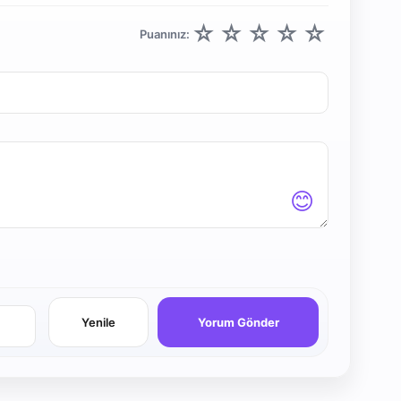
☆
☆
☆
☆
☆
Puanınız:
😊
Yenile
Yorum Gönder