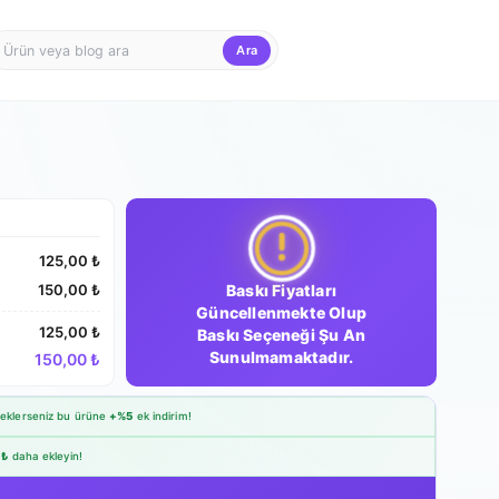
Ara
Firma Girişi
Teklif Sepet
125,00 ₺
Baskı Fiyatları
150,00 ₺
Güncellenmekte Olup
125,00 ₺
Baskı Seçeneği Şu An
Sunulmamaktadır.
150,00 ₺
eklerseniz bu ürüne
+%5
ek indirim!
 ₺
daha ekleyin!