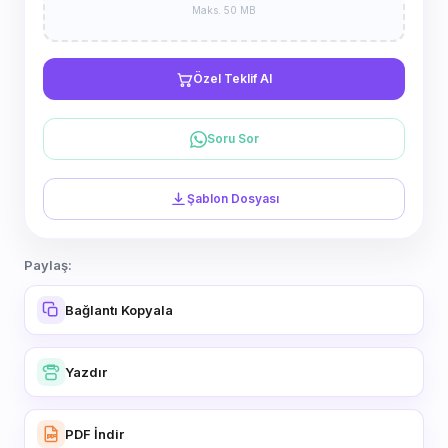
Maks. 50 MB
Özel Teklif Al
Soru Sor
Şablon Dosyası
Paylaş:
Bağlantı Kopyala
Yazdır
PDF İndir