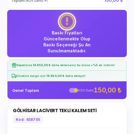
150,00 ₺
Toplam
(KDV Dahil)
×
1
Baskı Fiyatları
Güncellenmekte Olup
Baskı Seçeneği Şu An
Sunulmamaktadır.
Sepetinize
14.850,00 ₺
daha eklerseniz bu ürüne
+%5
ek indirim!
Ücretsiz kargo için
19.850,00 ₺
daha ekleyin!
150,00 ₺
Genel Toplam
KDV Dahil
GÖLHİSAR LACİVERT TEKLİ KALEM SETİ
Kod: 458705