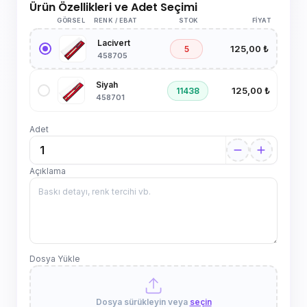
Ürün Özellikleri ve Adet Seçimi
GÖRSEL
RENK / EBAT
STOK
FIYAT
Lacivert
125,00 ₺
5
458705
Siyah
125,00 ₺
11438
458701
Adet
Açıklama
Dosya Yükle
Dosya sürükleyin veya
seçin