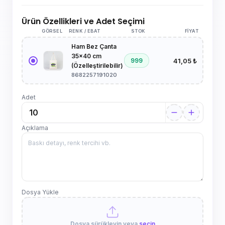
Ürün Özellikleri ve Adet Seçimi
GÖRSEL
RENK / EBAT
STOK
FIYAT
Ham Bez Çanta
35x40 cm
41,05 ₺
999
(Özelleştirilebilir)
8682257191020
Adet
Açıklama
Dosya Yükle
Dosya sürükleyin veya
seçin