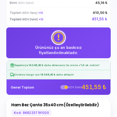
45,16 ₺
Birim
(KDV Dahil)
410,50 ₺
Toplam
(KDV Hariç)
×
10
451,55 ₺
Toplam
(KDV Dahil)
×
10
Ürününüz şu an baskısız
fiyatlandırılmaktadır.
Sepetinize
14.548,45 ₺
daha eklerseniz bu ürüne
+%5
ek indirim!
Ücretsiz kargo için
19.548,45 ₺
daha ekleyin!
451,55 ₺
Genel Toplam
KDV Dahil
Ham Bez Çanta 35x40 cm (Özelleştirilebilir)
Kod: 8682257191020