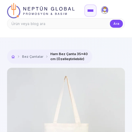
Firma Girişi
Teklif
Ara
Ham Bez Çanta 35x40
Bez Çantalar
cm (Özelleştirilebilir)