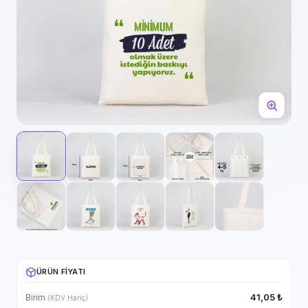
ÜRÜN FIYATI
41,05 ₺
Birim
(KDV Hariç)