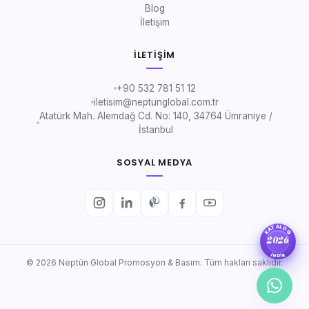
Blog
İletişim
İLETIŞIM
+90 532 781 51 12
iletisim@neptunglobal.com.tr
Atatürk Mah. Alemdağ Cd. No: 140, 34764 Ümraniye /
İstanbul
SOSYAL MEDYA
KATALOG
2026
İNDİR
© 2026 Neptün Global Promosyon & Basım. Tüm hakları saklıdır.