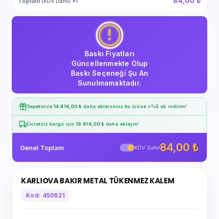
84,00 ₺
Toplam
(KDV Dahil)
×
1
Baskı Fiyatları
Güncellenmekte Olup
Baskı Seçeneği Şu An
Sunulmamaktadır.
Sepetinize
14.916,00 ₺
daha eklerseniz bu ürüne
+%5
ek indirim!
Ücretsiz kargo için
19.916,00 ₺
daha ekleyin!
84,00 ₺
Genel Toplam
KDV Dahil
KARLIOVA BAKIR METAL TÜKENMEZ KALEM
Kod: 450621