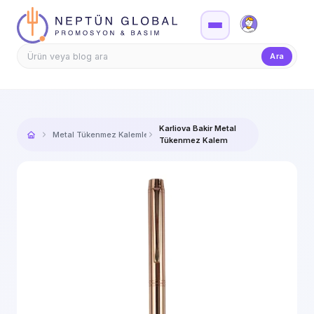
Firma Girişi
Teklif
Ara
Karliova Bakir Metal
Metal Tükenmez Kalemler
Tükenmez Kalem