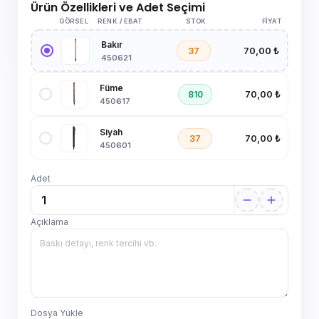
Ürün Özellikleri ve Adet Seçimi
GÖRSEL
RENK / EBAT
STOK
FIYAT
Bakır
70,00 ₺
37
450621
Füme
70,00 ₺
810
450617
Siyah
70,00 ₺
37
450601
Adet
Açıklama
Dosya Yükle