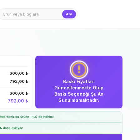
Ara
Firma Girişi
Teklif Sepet
660,00 ₺
Baskı Fiyatları
792,00 ₺
Güncellenmekte Olup
660,00 ₺
Baskı Seçeneği Şu An
Sunulmamaktadır.
792,00 ₺
klerseniz bu ürüne
+%5
ek indirim!
 ₺
daha ekleyin!