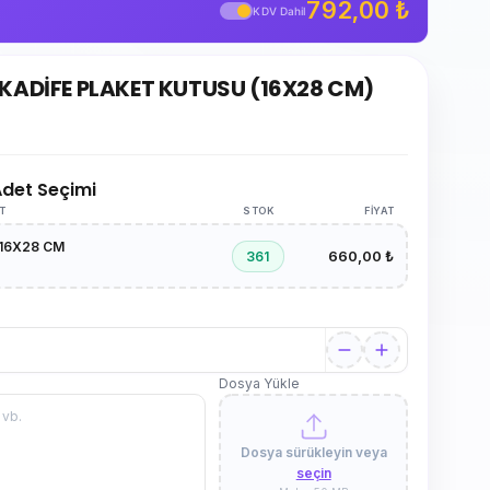
792,00 ₺
KDV Dahil
 KADİFE PLAKET KUTUSU (16X28 CM)
 Adet Seçimi
AT
STOK
FIYAT
/ 16X28 CM
660,00 ₺
361
Dosya Yükle
Dosya sürükleyin veya
seçin