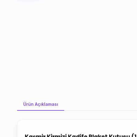
Ürün Açıklaması
Ürün Açıklaması
Kaşmir Kirmizi Kadife Plaket Kutusu 