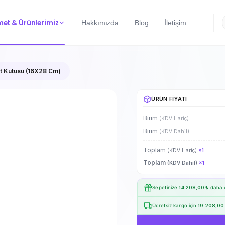
met & Ürünlerimiz
Hakkımızda
Blog
İletişim
et Kutusu (16X28 Cm)
ÜRÜN FIYATI
Birim
(KDV Hariç)
Birim
(KDV Dahil)
Toplam
(KDV Hariç)
×
1
Toplam
(KDV Dahil)
×
1
Sepetinize
14.208,00 ₺
daha e
Ücretsiz kargo için
19.208,00