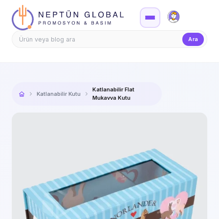
Firma Girişi
Teklif
Ara
Katlanabilir Flat
Katlanabilir Kutu
Mukavva Kutu