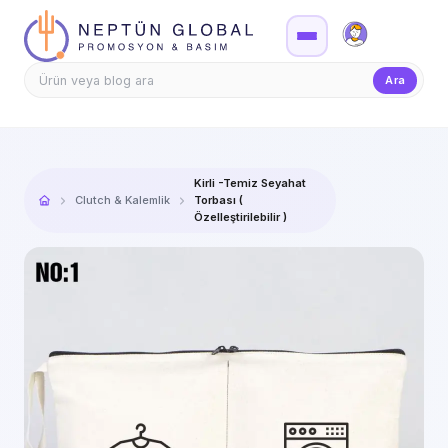
Firma Girişi
Teklif
Ara
Kirli -Temiz Seyahat
Clutch & Kalemlik
Torbası (
Özelleştirilebilir )