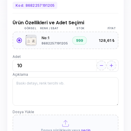
Kod: 8682257191205
Ürün Özellikleri ve Adet Seçimi
GÖRSEL
RENK / EBAT
STOK
FIYAT
No:1
128,61 ₺
999
8682257191205
Adet
Açıklama
Dosya Yükle
Dosya sürükleyin veya
seçin