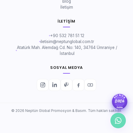
Blog
İletişim
İLETIŞIM
+90 532 781 51 12
iletisim@neptunglobal.com.tr
Atatürk Mah. Alemdağ Cd. No: 140, 34764 Ümraniye /
İstanbul
SOSYAL MEDYA
KATALOG
2026
İNDİR
© 2026 Neptün Global Promosyon & Basım. Tüm hakları saklıdır.