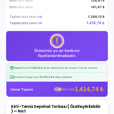
128,61 ₺
Birim
(KDV Hariç)
141,47 ₺
Birim
(KDV Dahil)
1.286,13 ₺
Toplam
(KDV Hariç)
×
10
1.414,74 ₺
Toplam
(KDV Dahil)
×
10
Ürününüz şu an baskısız
fiyatlandırılmaktadır.
Sepetinize
13.585,26 ₺
daha eklerseniz bu ürüne
+%5
ek indirim!
Ücretsiz kargo için
18.585,26 ₺
daha ekleyin!
1.414,74 ₺
Genel Toplam
KDV Dahil
Kirli -Temiz Seyahat Torbası ( Özelleştirilebilir
) — No:1