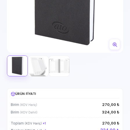
ÜRÜN FIYATI
270,00 ₺
Birim
(KDV Hariç)
324,00 ₺
Birim
(KDV Dahil)
270,00 ₺
Toplam
(KDV Hariç)
×
1