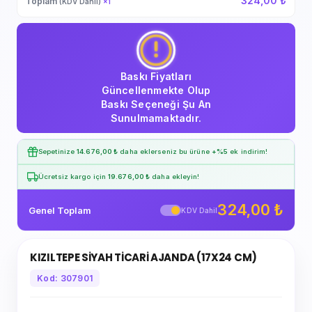
324,00 ₺
Toplam
(KDV Dahil)
×
1
Baskı Fiyatları
Güncellenmekte Olup
Baskı Seçeneği Şu An
Sunulmamaktadır.
Sepetinize
14.676,00 ₺
daha eklerseniz bu ürüne
+%5
ek indirim!
Ücretsiz kargo için
19.676,00 ₺
daha ekleyin!
324,00 ₺
Genel Toplam
KDV Dahil
KIZILTEPE SİYAH TİCARİ AJANDA (17X24 CM)
Kod: 307901