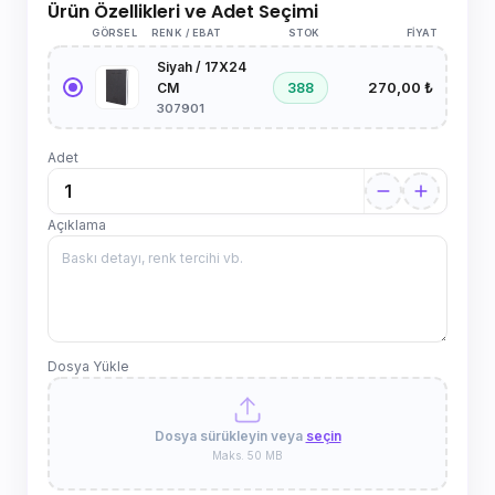
Ürün Özellikleri ve Adet Seçimi
GÖRSEL
RENK / EBAT
STOK
FIYAT
Siyah / 17X24
270,00 ₺
388
CM
307901
Adet
Açıklama
Dosya Yükle
Dosya sürükleyin veya
seçin
Maks. 50 MB