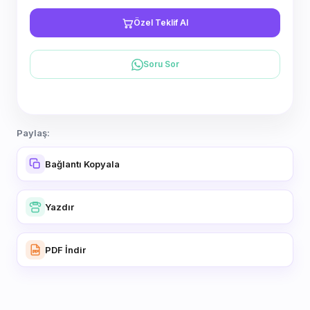
Özel Teklif Al
Soru Sor
Paylaş:
Bağlantı Kopyala
Yazdır
PDF İndir