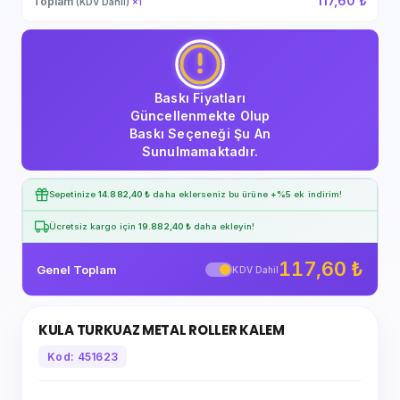
117,60 ₺
Toplam
(KDV Dahil)
×
1
Baskı Fiyatları
Güncellenmekte Olup
Baskı Seçeneği Şu An
Sunulmamaktadır.
Sepetinize
14.882,40 ₺
daha eklerseniz bu ürüne
+%5
ek indirim!
Ücretsiz kargo için
19.882,40 ₺
daha ekleyin!
117,60 ₺
Genel Toplam
KDV Dahil
KULA TURKUAZ METAL ROLLER KALEM
Kod: 451623