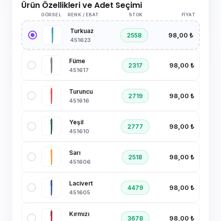
Ürün Özellikleri ve Adet Seçimi
GÖRSEL
RENK / EBAT
STOK
FIYAT
Turkuaz
98,00 ₺
2558
451623
Füme
98,00 ₺
2317
451617
Turuncu
98,00 ₺
2719
451616
Yeşil
98,00 ₺
2777
451610
Sarı
98,00 ₺
2518
451606
Lacivert
98,00 ₺
4479
451605
Kırmızı
98,00 ₺
3678