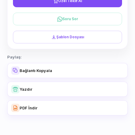
Özel Teklif Al
Soru Sor
Şablon Dosyası
Paylaş:
Bağlantı Kopyala
Yazdır
PDF İndir