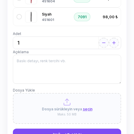
451604
Siyah
98,00 ₺
7091
451601
Adet
Açıklama
Dosya Yükle
Dosya sürükleyin veya
seçin
Maks. 50 MB