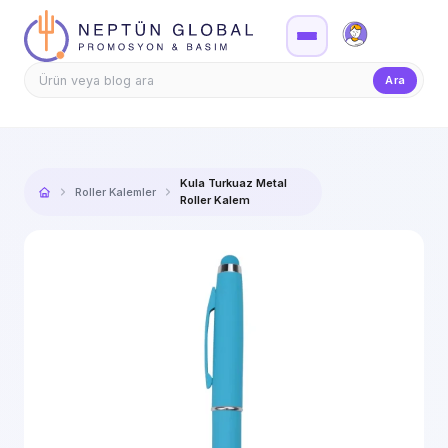
Firma Girişi
Teklif
Ara
Kula Turkuaz Metal
Roller Kalemler
Roller Kalem