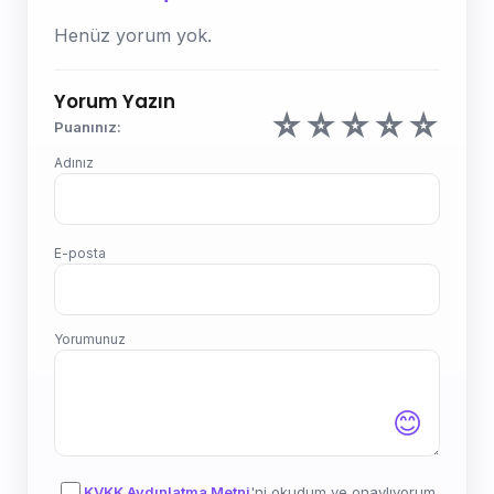
Henüz yorum yok.
Yorum Yazın
☆
☆
☆
☆
☆
Puanınız:
Adınız
E-posta
Yorumunuz
😊
KVKK Aydınlatma Metni
'ni okudum ve onaylıyorum.