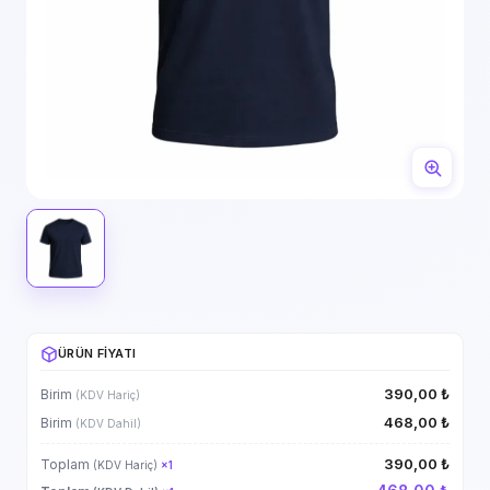
ÜRÜN FIYATI
390,00 ₺
Birim
(KDV Hariç)
468,00 ₺
Birim
(KDV Dahil)
390,00 ₺
Toplam
(KDV Hariç)
×
1