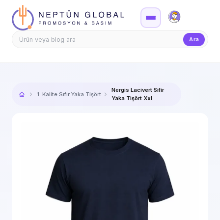
Firma Girişi
Teklif
Ara
Nergis Lacivert Sifir
1. Kalite Sıfır Yaka Tişört
Yaka Tişört Xxl