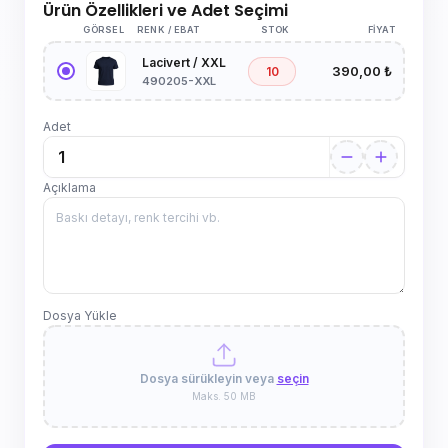
Ürün Özellikleri ve Adet Seçimi
GÖRSEL
RENK / EBAT
STOK
FIYAT
Lacivert / XXL
390,00 ₺
10
490205-XXL
Adet
Açıklama
Dosya Yükle
Dosya sürükleyin veya
seçin
Maks. 50 MB