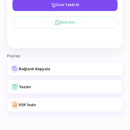
Özel Teklif Al
Soru Sor
Paylaş:
Bağlantı Kopyala
Yazdır
PDF İndir