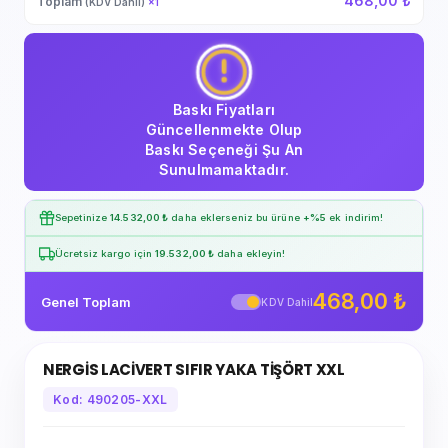
468,00 ₺
Toplam
(KDV Dahil)
×
1
Baskı Fiyatları
Güncellenmekte Olup
Baskı Seçeneği Şu An
Sunulmamaktadır.
Sepetinize
14.532,00 ₺
daha eklerseniz bu ürüne
+%5
ek indirim!
Ücretsiz kargo için
19.532,00 ₺
daha ekleyin!
468,00 ₺
Genel Toplam
KDV Dahil
NERGİS LACİVERT SIFIR YAKA TİŞÖRT XXL
Kod: 490205-XXL