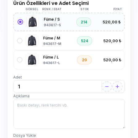
Ürün Özellikleri ve Adet Seçimi
GÖRSEL
RENK / EBAT
STOK
FIYAT
Füme / S
520,00 ₺
214
943617-S
Füme / M
520,00 ₺
524
943617-M
Füme / L
520,00 ₺
20
943617-L
Adet
Açıklama
Dosya Yükle