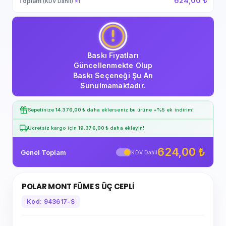
624,00 ₺
Toplam
(KDV Dahil)
×
1
Baskı Fiyatları
Güncellenmekte Olup
Baskı Seçeneği Şu An
Sunulmamaktadır.
Sepetinize
14.376,00 ₺
daha eklerseniz bu ürüne
+%5
ek indirim!
Ücretsiz kargo için
19.376,00 ₺
daha ekleyin!
624,00 ₺
Genel Toplam
KDV Dahil
POLAR MONT FÜME S ÜÇ CEPLİ
Kod: 943617-S