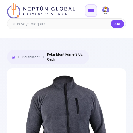
Firma Girişi
Teklif
Ara
Polar Mont Füme S Üç
Polar Mont
Cepli