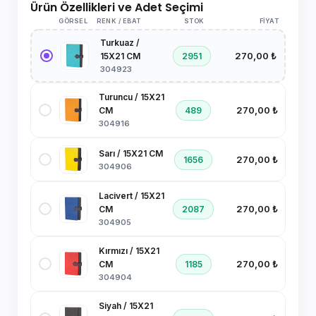
Ürün Özellikleri ve Adet Seçimi
GÖRSEL
RENK / EBAT
STOK
FIYAT
Turkuaz /
270,00 ₺
2951
15X21 CM
304923
Turuncu / 15X21
270,00 ₺
489
CM
304916
Sarı / 15X21 CM
270,00 ₺
1656
304906
Lacivert / 15X21
270,00 ₺
2087
CM
304905
Kırmızı / 15X21
270,00 ₺
1185
CM
304904
Siyah / 15X21