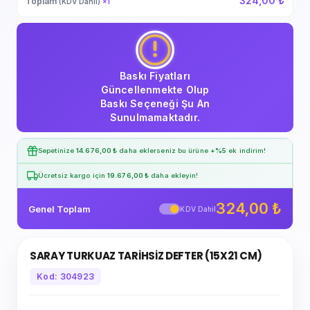
324,00 ₺
Toplam
(KDV Dahil)
×
1
Baskı Fiyatları
Güncellenmekte Olup
Baskı Seçeneği Şu An
Sunulmamaktadır.
Sepetinize
14.676,00 ₺
daha eklerseniz bu ürüne
+%5
ek indirim!
Ücretsiz kargo için
19.676,00 ₺
daha ekleyin!
324,00 ₺
Genel Toplam
KDV Dahil
SARAY TURKUAZ TARİHSİZ DEFTER (15X21 CM)
Kod: 304923