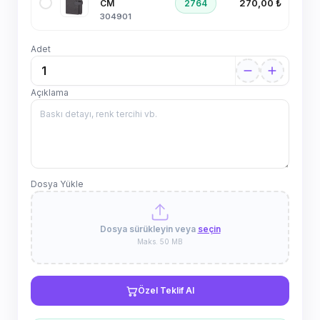
270,00 ₺
2764
CM
304901
Adet
Açıklama
Dosya Yükle
Dosya sürükleyin veya
seçin
Maks. 50 MB
Özel Teklif Al