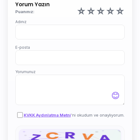
Yorum Yazın
☆
☆
☆
☆
☆
Puanınız:
Adınız
E-posta
Yorumunuz
😊
KVKK Aydınlatma Metni
'ni okudum ve onaylıyorum.