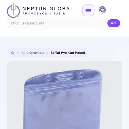
Firma Girişi
Teklif
Ara
Kart Koruyucu
Şeffaf Pvc Kart Poşeti