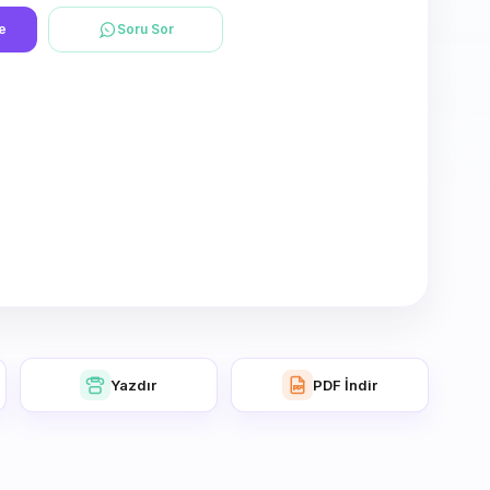
le
Soru Sor
Yazdır
PDF İndir