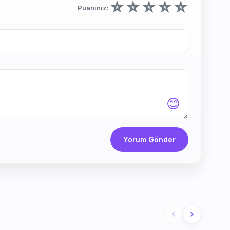
☆
☆
☆
☆
☆
Puanınız:
😊
Yorum Gönder