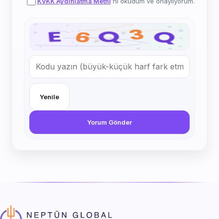
KVKK Aydınlatma Metni
'ni okudum ve onaylıyorum.
Yenile
Yorum Gönder