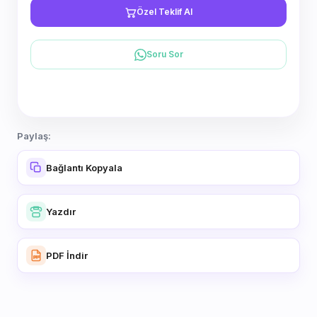
Özel Teklif Al
Soru Sor
Paylaş:
Bağlantı Kopyala
Yazdır
PDF İndir