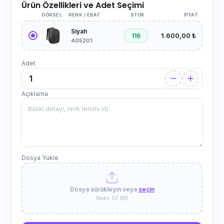
Ürün Özellikleri ve Adet Seçimi
GÖRSEL
RENK / EBAT
STOK
FIYAT
Siyah
1.600,00 ₺
116
405201
Adet
Açıklama
Dosya Yükle
Dosya sürükleyin veya
seçin
Maks. 50 MB