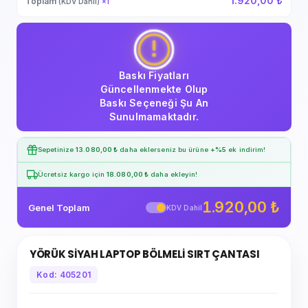
1.920,00 ₺
Toplam
(KDV Dahil)
×
1
Baskı Fiyatları
Güncellenmekte Olup
Baskı Seçeneği Şu An
Sunulmamaktadır.
Sepetinize
13.080,00 ₺
daha eklerseniz bu ürüne
+%5
ek indirim!
Ücretsiz kargo için
18.080,00 ₺
daha ekleyin!
1.920,00 ₺
Genel Toplam
KDV Dahil
YÖRÜK SİYAH LAPTOP BÖLMELİ SIRT ÇANTASI
Kod: 405201