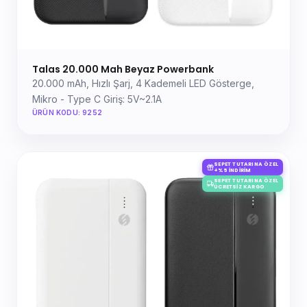
Talas 20.000 Mah Beyaz Powerbank
20.000 mAh, Hızlı Şarj, 4 Kademeli LED Gösterge,
Mikro - Type C Giriş: 5V~2.1A
ÜRÜN KODU: 9252
SEPET TUTARINA ÖZEL
+%5 İNDIRIM
SEPET TUTARINA ÖZEL
ÜCRETSIZ KARGO