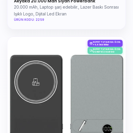
Akyaka 20.000 Mah Siyah Powerbank
20.000 mAh, Laptop şarj edebilir., Lazer Baskı Sonrası
Işıklı Logo, Dijital Led Ekran
ÜRÜN KODU: 2259
SEPET TUTARINA ÖZEL
+%5 İNDIRIM
SEPET TUTARINA ÖZEL
ÜCRETSIZ KARGO