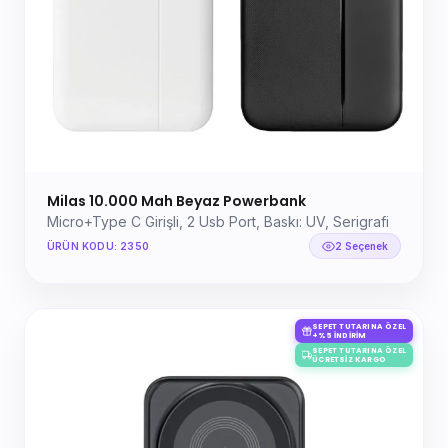
Milas 10.000 Mah Beyaz Powerbank
Micro+Type C Girişli, 2 Usb Port, Baskı: UV, Serigrafi
ÜRÜN KODU: 2350
2 Seçenek
SEPET TUTARINA ÖZEL
+%5 İNDIRIM
SEPET TUTARINA ÖZEL
ÜCRETSIZ KARGO