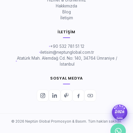
Hizmet & Ürünlerimiz
Hakkımızda
Blog
İletişim
İLETIŞIM
+90 532 781 51 12
iletisim@neptunglobal.com.tr
Atatürk Mah. Alemdağ Cd. No: 140, 34764 Ümraniye /
İstanbul
SOSYAL MEDYA
KATALOG
2026
İNDİR
© 2026 Neptün Global Promosyon & Basım. Tüm hakları saklıdır.