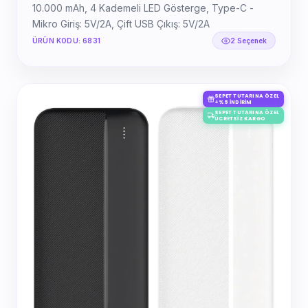
10.000 mAh, 4 Kademeli LED Gösterge, Type-C -
Mikro Giriş: 5V/2A, Çift USB Çıkış: 5V/2A
ÜRÜN KODU: 6831
2 Seçenek
SEPET TUTARINA ÖZEL
+%5 İNDIRIM
SEPET TUTARINA ÖZEL
ÜCRETSIZ KARGO