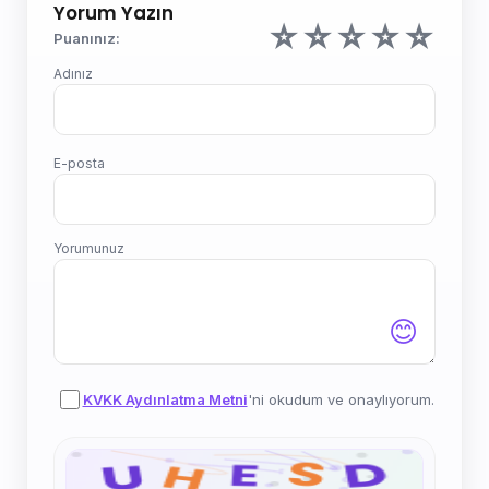
Yorum Yazın
☆
☆
☆
☆
☆
Puanınız:
Adınız
E-posta
Yorumunuz
😊
KVKK Aydınlatma Metni
'ni okudum ve onaylıyorum.