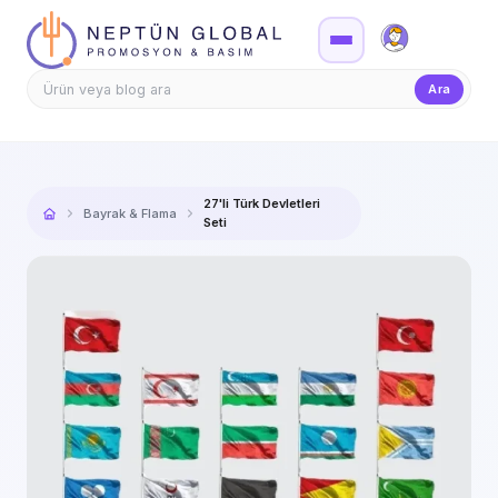
Firma Girişi
Teklif
Ara
27'li Türk Devletleri
Bayrak & Flama
Seti