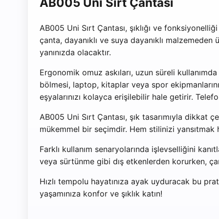
AB005 Uni Sırt Çantası
AB005 Uni Sırt Çantası, şıklığı ve fonksiyonelliğ
çanta, dayanıklı ve suya dayanıklı malzemeden üre
yanınızda olacaktır.
Ergonomik omuz askıları, uzun süreli kullanımda k
bölmesi, laptop, kitaplar veya spor ekipmanları
eşyalarınızı kolayca erişilebilir hale getirir. Tele
AB005 Uni Sırt Çantası, şık tasarımıyla dikkat çe
mükemmel bir seçimdir. Hem stilinizi yansıtmak he
Farklı kullanım senaryolarında işlevselliğini ka
veya sürtünme gibi dış etkenlerden korurken, ça
Hızlı tempolu hayatınıza ayak uyduracak bu prati
yaşamınıza konfor ve şıklık katın!