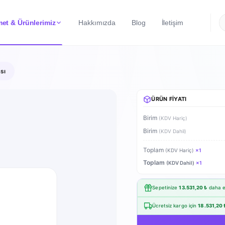
et & Ürünlerimiz
Hakkımızda
Blog
İletişim
sı
ÜRÜN FIYATI
Birim
(KDV Hariç)
Birim
(KDV Dahil)
Toplam
(KDV Hariç)
×
1
Toplam
(KDV Dahil)
×
1
Sepetinize
13.531,20 ₺
daha e
Ücretsiz kargo için
18.531,20 