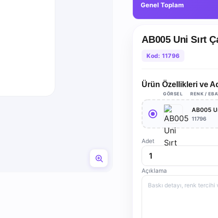
Genel Toplam
AB005 Uni Sırt Ç
Kod: 11796
Ürün Özellikleri ve A
GÖRSEL
RENK / EB
AB005 Un
11796
Adet
Açıklama