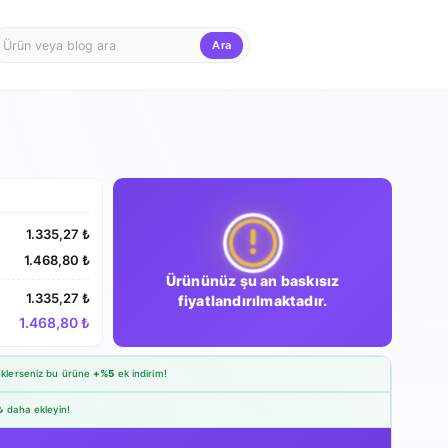
Ara
Firma Girişi
Teklif Sepet
1.335,27 ₺
1.468,80 ₺
Ürününüz şu an baskısız
1.335,27 ₺
fiyatlandırılmaktadır.
1.468,80 ₺
klerseniz bu ürüne
+%5
ek indirim!
₺
daha ekleyin!