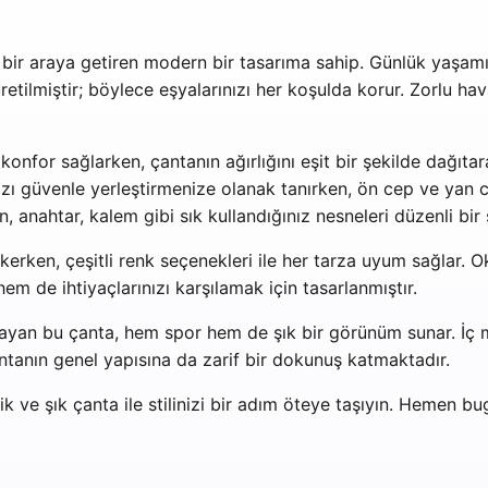
i bir araya getiren modern bir tasarıma sahip. Günlük yaşamın
tilmiştir; böylece eşyalarınızı her koşulda korur. Zorlu hava
onfor sağlarken, çantanın ağırlığını eşit bir şekilde dağıta
nızı güvenle yerleştirmenize olanak tanırken, ön cep ve yan
fon, anahtar, kalem gibi sık kullandığınız nesneleri düzenli bir
kerken, çeşitli renk seçenekleri ile her tarza uyum sağlar. Ok
m de ihtiyaçlarınızı karşılamak için tasarlanmıştır.
nıtlayan bu çanta, hem spor hem de şık bir görünüm sunar. İ
ntanın genel yapısına da zarif bir dokunuş katmaktadır.
k ve şık çanta ile stilinizi bir adım öteye taşıyın. Hemen b