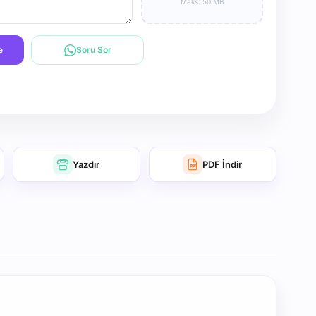
Maks. 50 MB
e
Soru Sor
Yazdır
PDF İndir