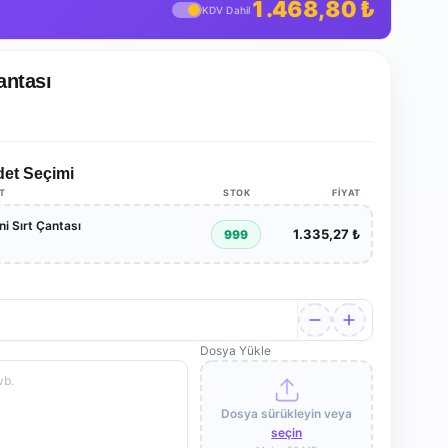
1.468,80 ₺
KDV Dahil
antası
det Seçimi
AT
STOK
FIYAT
i Sırt Çantası
1.335,27 ₺
999
Dosya Yükle
Dosya sürükleyin veya
seçin