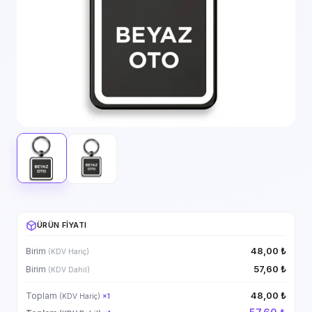
ÜRÜN FIYATI
48,00 ₺
Birim
(KDV Hariç)
57,60 ₺
Birim
(KDV Dahil)
48,00 ₺
Toplam
(KDV Hariç)
×
1