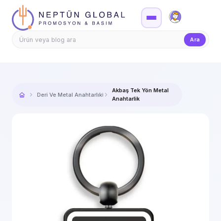
Firma Girişi
Teklif
Ara
Akbaş Tek Yön Metal
Deri Ve Metal Anahtarlıklar
Anahtarlik