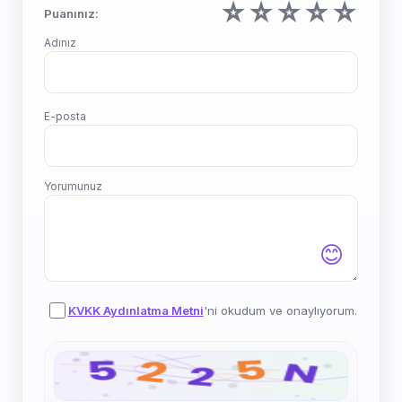
☆
☆
☆
☆
☆
Puanınız:
Adınız
E-posta
Yorumunuz
😊
KVKK Aydınlatma Metni
'ni okudum ve onaylıyorum.