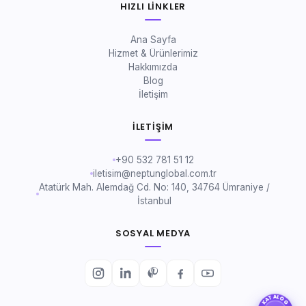
HIZLI LINKLER
Ana Sayfa
Hizmet & Ürünlerimiz
Hakkımızda
Blog
İletişim
İLETIŞIM
+90 532 781 51 12
iletisim@neptunglobal.com.tr
Atatürk Mah. Alemdağ Cd. No: 140, 34764 Ümraniye /
İstanbul
SOSYAL MEDYA
KATALOG