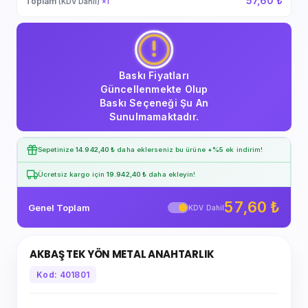
57,60 ₺
Toplam
(KDV Dahil)
×
1
Baskı Fiyatları
Güncellenmekte Olup
Baskı Seçeneği Şu An
Sunulmamaktadır.
Sepetinize
14.942,40 ₺
daha eklerseniz bu ürüne
+%5
ek indirim!
Ücretsiz kargo için
19.942,40 ₺
daha ekleyin!
57,60 ₺
Genel Toplam
KDV Dahil
AKBAŞ TEK YÖN METAL ANAHTARLIK
Kod: 401801