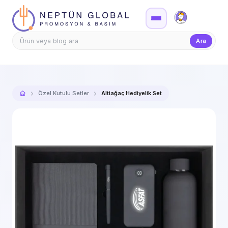
Firma Girişi
Teklif
Ara
Özel Kutulu Setler
Altiağaç Hediyelik Set