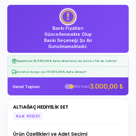
Baskı Fiyatları
Güncellenmekte Olup
Baskı Seçeneği Şu An
Sunulmamaktadır.
Sepetinize
12.000,00 ₺
daha eklerseniz bu ürüne
+%5
ek indirim!
Ücretsiz kargo için
17.000,00 ₺
daha ekleyin!
3.000,00 ₺
Genel Toplam
KDV Dahil
ALTIAĞAÇ HEDİYELİK SET
Kod: 931201
Ürün Özellikleri ve Adet Seçimi