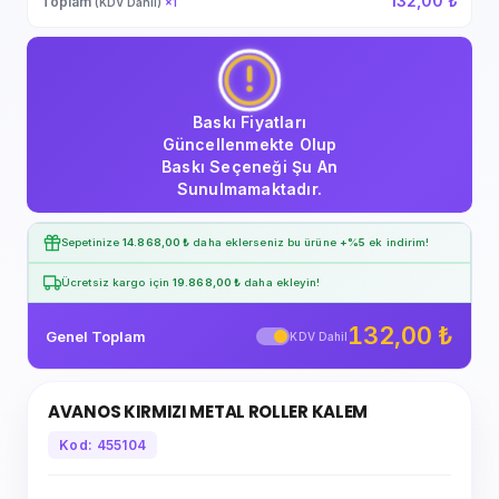
132,00 ₺
Toplam
(KDV Dahil)
×
1
Baskı Fiyatları
Güncellenmekte Olup
Baskı Seçeneği Şu An
Sunulmamaktadır.
Sepetinize
14.868,00 ₺
daha eklerseniz bu ürüne
+%5
ek indirim!
Ücretsiz kargo için
19.868,00 ₺
daha ekleyin!
132,00 ₺
Genel Toplam
KDV Dahil
AVANOS KIRMIZI METAL ROLLER KALEM
Kod: 455104