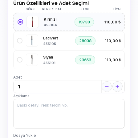
Ürün Özellikleri ve Adet Seçimi
GÖRSEL
RENK / EBAT
STOK
FIYAT
Kırmızı
110,00 ₺
19730
455104
Lacivert
110,00 ₺
28038
455105
Siyah
110,00 ₺
23653
455101
Adet
Açıklama
Dosya Yükle