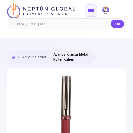
Firma Girişi
Teklif
Ara
Avanos Kirmizi Metal
Roller Kalemler
Roller Kalem