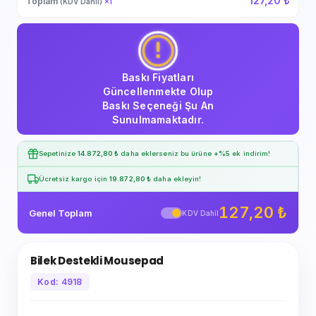
127,20 ₺
Toplam
(KDV Dahil)
×
1
Baskı Fiyatları
Güncellenmekte Olup
Baskı Seçeneği Şu An
Sunulmamaktadır.
Sepetinize
14.872,80 ₺
daha eklerseniz bu ürüne
+%5
ek indirim!
Ücretsiz kargo için
19.872,80 ₺
daha ekleyin!
127,20 ₺
Genel Toplam
KDV Dahil
Bilek Destekli Mousepad
Kod: 4918