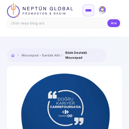
Firma Girişi
Teklif
Ara
Bilek Destekli
Mousepad - Bardak Altlığı - Balon
Mousepad