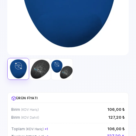
ÜRÜN FIYATI
106,00 ₺
Birim
(KDV Hariç)
127,20 ₺
Birim
(KDV Dahil)
106,00 ₺
Toplam
(KDV Hariç)
×
1