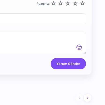
☆
☆
☆
☆
☆
Puanınız:
😊
Yorum Gönder