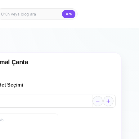
Ara
Firma Girişi
Teklif Sepet
rmal Çanta
det Seçimi