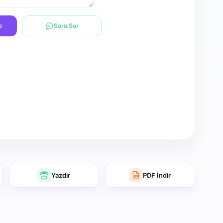
e
Soru Sor
Yazdır
PDF İndir