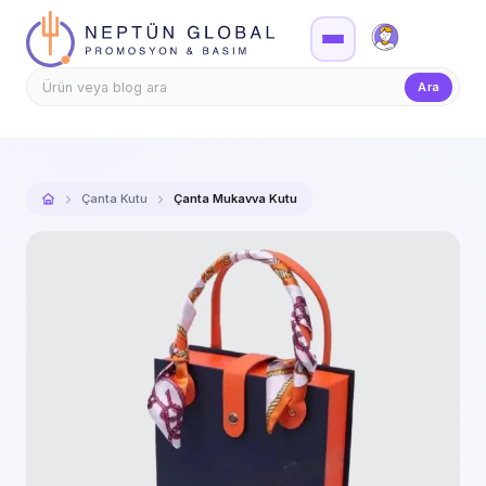
Firma Girişi
Teklif
Ara
Çanta Kutu
Çanta Mukavva Kutu