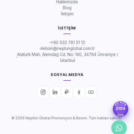
Hakkımızda
Blog
İletişim
İLETIŞIM
+90 532 781 51 12
iletisim@neptunglobal.com.tr
Atatürk Mah. Alemdağ Cd. No: 140, 34764 Ümraniye /
İstanbul
SOSYAL MEDYA
KATALOG
2026
İNDİR
© 2026 Neptün Global Promosyon & Basım. Tüm hakları saklıdır.