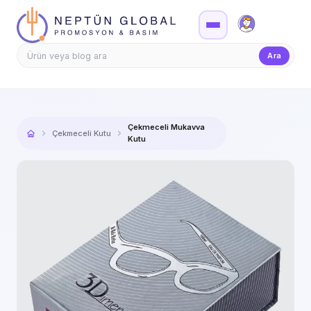
Firma Girişi
Teklif
Ara
Çekmeceli Mukavva
Çekmeceli Kutu
Kutu