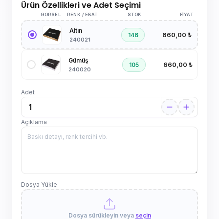
Ürün Özellikleri ve Adet Seçimi
GÖRSEL
RENK / EBAT
STOK
FIYAT
Altın
660,00 ₺
146
240021
Gümüş
660,00 ₺
105
240020
Adet
Açıklama
Dosya Yükle
Dosya sürükleyin veya
seçin