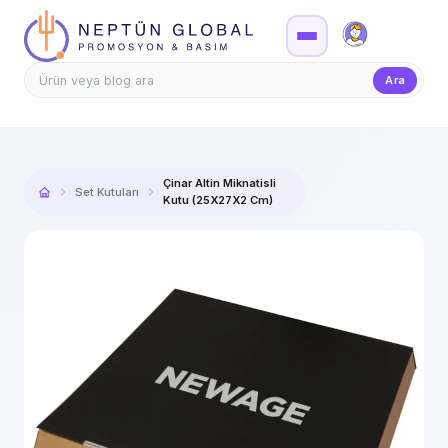
Firma Girişi
Teklif
Ara
Çinar Altin Miknatisli
Set Kutuları
Kutu (25X27X2 Cm)