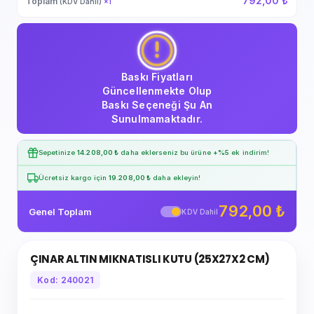
792,00 ₺
Toplam
(KDV Dahil)
×
1
Baskı Fiyatları
Güncellenmekte Olup
Baskı Seçeneği Şu An
Sunulmamaktadır.
Sepetinize
14.208,00 ₺
daha eklerseniz bu ürüne
+%5
ek indirim!
Ücretsiz kargo için
19.208,00 ₺
daha ekleyin!
792,00 ₺
Genel Toplam
KDV Dahil
ÇINAR ALTIN MIKNATISLI KUTU (25X27X2 CM)
Kod: 240021