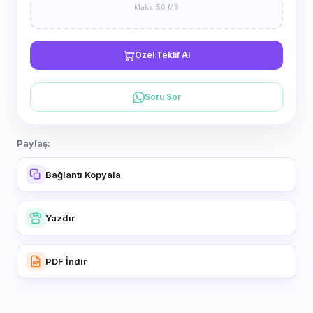
Maks. 50 MB
Özel Teklif Al
Soru Sor
Paylaş:
Bağlantı Kopyala
Yazdır
PDF İndir