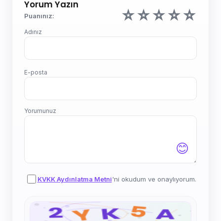
Yorum Yazın
☆
☆
☆
☆
☆
Puanınız:
Adınız
E-posta
Yorumunuz
😊
KVKK Aydınlatma Metni
'ni okudum ve onaylıyorum.