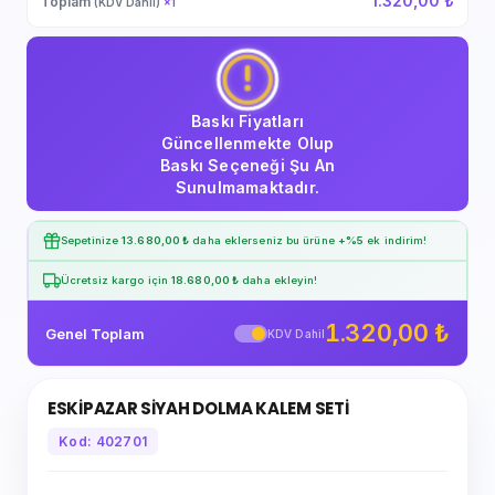
1.320,00 ₺
Toplam
(KDV Dahil)
×
1
Baskı Fiyatları
Güncellenmekte Olup
Baskı Seçeneği Şu An
Sunulmamaktadır.
Sepetinize
13.680,00 ₺
daha eklerseniz bu ürüne
+%5
ek indirim!
Ücretsiz kargo için
18.680,00 ₺
daha ekleyin!
1.320,00 ₺
Genel Toplam
KDV Dahil
ESKİPAZAR SİYAH DOLMA KALEM SETİ
Kod: 402701