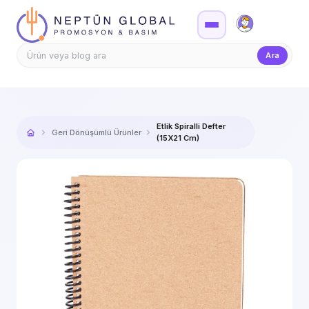
Firma Girişi
Teklif
Ara
Etlik Spiralli Defter
Geri Dönüşümlü Ürünler
(15X21 Cm)