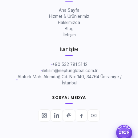
Ana Sayfa
Hizmet & Ürünlerimiz
Hakkımızda
Blog
İletişim
İLETIŞIM
+90 532 781 51 12
iletisim@neptunglobal.com.tr
Atatürk Mah. Alemdağ Cd. No: 140, 34764 Ümraniye /
İstanbul
SOSYAL MEDYA
KATALOG
2026