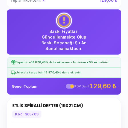
129,60 ₺
Toplam
(KDV Dahil)
×
1
Baskı Fiyatları
Güncellenmekte Olup
Baskı Seçeneği Şu An
Sunulmamaktadır.
Sepetinize
14.870,40 ₺
daha eklerseniz bu ürüne
+%5
ek indirim!
Ücretsiz kargo için
19.870,40 ₺
daha ekleyin!
129,60 ₺
Genel Toplam
KDV Dahil
ETLİK SPİRALLİ DEFTER (15X21 CM)
Kod: 305709